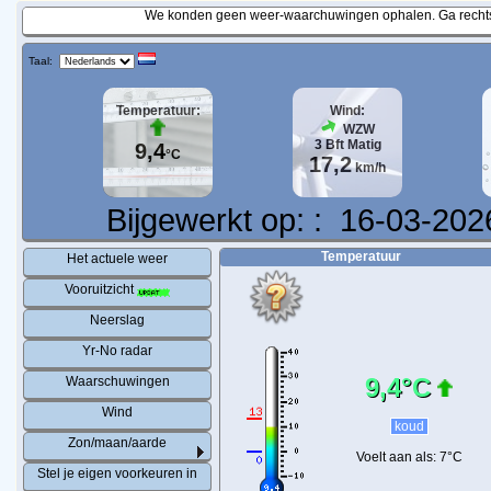
We konden geen weer-waarchuwingen ophalen. Ga rechtst
Taal:
Temperatuur:
Wind:
WZW
3
Bft
Matig
9,4
°C
17,2
km/h
Bijgewerkt op:
:
16-03-202
Temperatuur
Het actuele weer
Vooruitzicht
Neerslag
Yr-No radar
9,4°C
Waarschuwingen
Wind
koud
Zon/maan/aarde
Voelt aan als:
7°C
Stel je eigen voorkeuren in