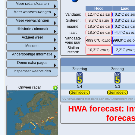
Meer radars/kaarten
Hoog
Laag
Meer waarschuwingen
Vandaag:
12,4°C
0,2°C
(
15:52
)
(
07:20
Meer verwachtingen
Gisteren:
9,3°C
3,8°C
(14:25)
(23:31
maand:
18,5°C
0,2°C
(06-03)
(15-03
Hhistorie / almanak
jaar:
18,5°C
-4,4°C
(06-03)
(11-01
Actueel weer
Vandaag-
-999,0°C
999,0°C
(01:00)
(01:0
vorig jaar:
Mesonet
Station
10,3°C
-2,2°C
(2024)
(2025
record:
Andersoortige informatie
Demo extra pages
Zaterdag
Zondag
Inspecteer weervelden
5,4
5,3
Onweer radar
Gemiddeld
Gemiddeld
UV verwachting met dank aan en Auteursrecht van
HWA forecast: Inv
forecas