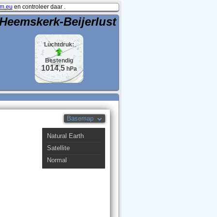
m.eu
en controleer daar .
Heemskerk-Beijerlust
Luchtdruk:
Bestendig
1014,5
hPa