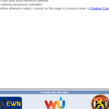
U vindt ons ook hier: