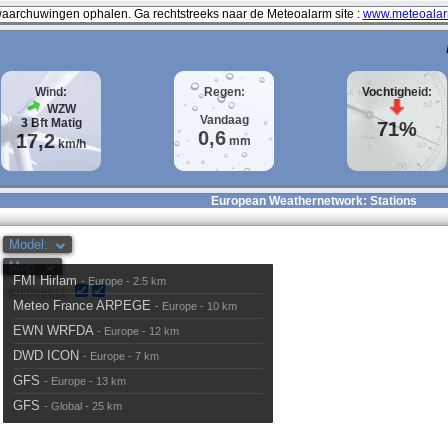
archuwingen ophalen. Ga rechtstreeks naar de Meteoalarm site :
www.meteoalar
Wind:
Regen:
Vochtigheid:
WZW
Vandaag
3
Bft
Matig
71%
0,6
17,2
mm
km/h
European Weathernetwork: Stations