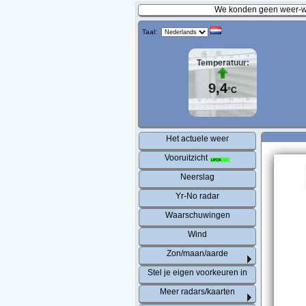
We konden geen weer-wa
Taal:
Temperatuur:
9,4
°C
Het actuele weer
Vooruitzicht
Neerslag
Yr-No radar
Waarschuwingen
Wind
Zon/maan/aarde
Stel je eigen voorkeuren in
Meer radars/kaarten