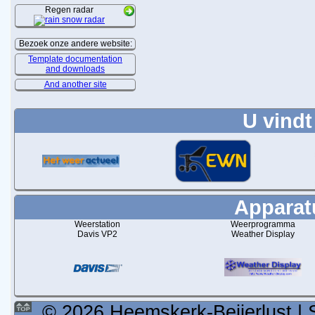
Regen radar
Bezoek onze andere website:
Template documentation
and downloads
And another site
U vindt
Apparatu
Weerstation
Weerprogramma
Davis VP2
Weather Display
© 2026 Heemskerk-Beijerlust | 