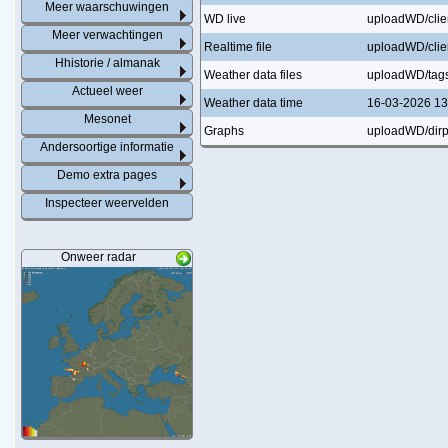
Meer waarschuwingen
WD live
uploadWD/clien
Meer verwachtingen
Realtime file
uploadWD/clien
Hhistorie / almanak
Weather data files
uploadWD/tag
Actueel weer
Weather data time
16-03-2026 13
Mesonet
Graphs
uploadWD/dirpl
Andersoortige informatie
Demo extra pages
Inspecteer weervelden
Onweer radar