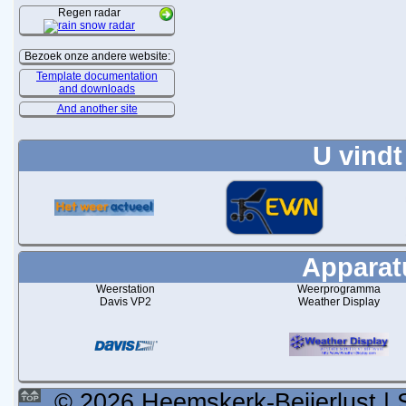
Regen radar
Bezoek onze andere website:
Template documentation
and downloads
And another site
U vindt
Apparatu
Weerstation
Weerprogramma
Davis VP2
Weather Display
© 2026 Heemskerk-Beijerlust | 