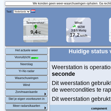
We konden geen weer-waarchuwingen ophalen. Ga rechtst
Taal:
Temperatuur:
Wind:
WZW
3
Bft
Matig
9,4
°C
17,2
km/h
Huidige status 
Het actuele weer
Vooruitzicht
Neerslag
Weerstation is operatio
Yr-No radar
seconde
Waarschuwingen
Dit weerstation gebruik
Wind
de weercondities te ra
Zon/maan/aarde
Dit weerstation gebruk
Stel je eigen voorkeuren in
Meer radars/kaarten
component