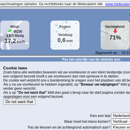
archuwingen ophalen. Ga rechtstreeks naar de Meteoalarm site :
www.meteoalar
Wind:
Regen:
Vochtigheid:
WZW
Vandaag
3
Bft
Matig
71%
0,6
17,2
mm
km/h
Bijgewerkt op:
:
16-0
Pas het uiterlijk van de website aan
Cookie laws
Zoals bijna alle websites bewaren wij uw voorkeuren in een klein bestandje (cook
een volgend bezoek hoeft u uw voorkeuren dan niet opnieuw in te stellen.
De cookie wet verplicht ons u toestemming te vragen voor het plaatsen van dit b
Als u na uw voorkeuren te hebben ingesteld, op
"Bewaar uw wijzigingen"
klikt
verder geen verschil.
Als u op
"Do not want that"
klikt dan gaat u terug naar de start pagina zonder 
opgeslagen voor een volgend bezoek.
Do not want that
Kies een taal
Waar moet het menu komen?
Pas de kleuren en de achtergrond automatisch aan?