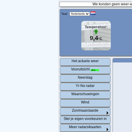
We konden geen weer-wa
Taal:
Temperatuur:
9,4
°C
Het actuele weer
Vooruitzicht
Neerslag
Yr-No radar
Waarschuwingen
Wind
Zon/maan/aarde
Stel je eigen voorkeuren in
Meer radars/kaarten