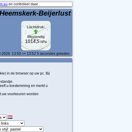
m.eu
en controleer daar .
Heemskerk-Beijerlust
Luchtdruk:
Bestendig
1014,5
hPa
3-2026
13:50 => 13:52
5
secondes geleden
ie) in de browser op uw pc. Bij
estandje.
 geeft u toestemming en merkt u
dat uw voorkeuren worden