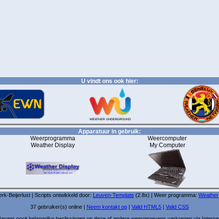
U vindt ons ook hier:
Apparatuur in gebruik:
Weerprogramma
Weercomputer
Weather Display
My Computer
-Beijerlust | Scripts ontwikkeld door:
Leuven-Template
(2.8x) | Weer programma:
Weather
37 gebruiker(s) online |
Neem kontakt op
|
Valid HTML5
|
Valid CSS
aseer nooit belangrijke beslissingen op deze of andere weergegevens verkregen via Interne