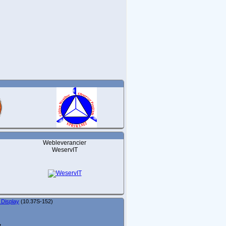
Webleverancier
WeservIT
 Display
(10.37S-152)
t.