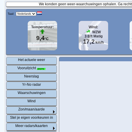
We konden geen weer-waarchuwingen ophalen. Ga rechtst
Taal:
Temperatuur:
Wind:
WZW
3
Bft
Matig
9,4
°C
17,2
km/h
Het actuele weer
Vooruitzicht
Neerslag
Yr-No radar
Waarschuwingen
Wind
Zon/maan/aarde
Stel je eigen voorkeuren in
Meer radars/kaarten