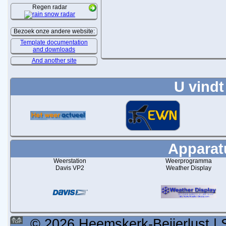
Regen radar
Bezoek onze andere website:
Template documentation
and downloads
And another site
U vindt
Apparatu
Weerstation
Weerprogramma
Davis VP2
Weather Display
© 2026 Heemskerk-Beijerlust | 